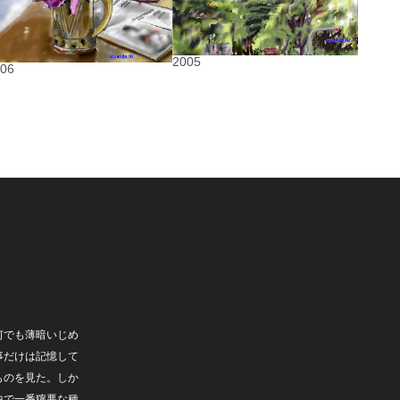
2005
006
何でも薄暗いじめ
事だけは記憶して
ものを見た。しか
中で一番獰悪な種