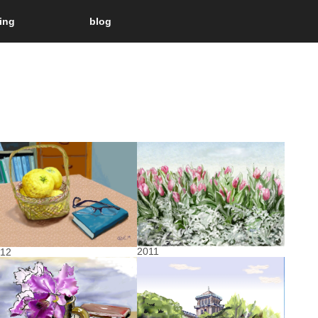
ting
blog
2011
012