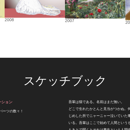
2008
2007
2
スケッチブック
ーション
吾輩は猫である。名前はまだ無い。
どこで生れたかとんと見当がつかぬ。
パーツの数々！
じめした所でニャーニャー泣いていた
いる。吾輩はここで始めて人間という
もあとで聞くとそれは書生という人間