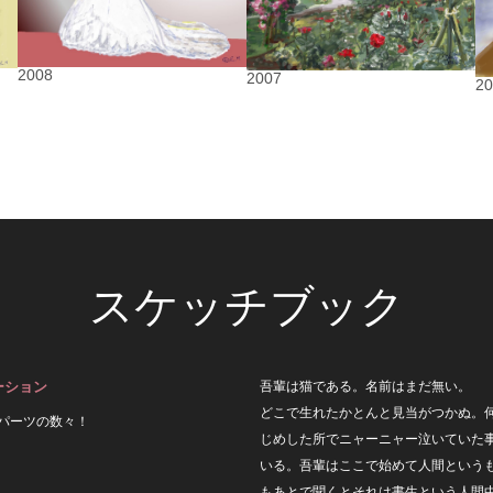
2008
2007
2
スケッチブック
ーション
吾輩は猫である。名前はまだ無い。
どこで生れたかとんと見当がつかぬ。
パーツの数々！
じめした所でニャーニャー泣いていた
いる。吾輩はここで始めて人間という
もあとで聞くとそれは書生という人間