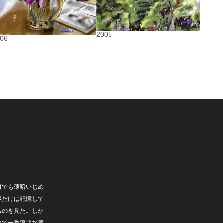
2005
006
何でも薄暗いじめ
事だけは記憶して
ものを見た。しか
中で一番獰悪な種