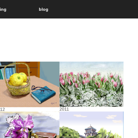
ting
blog
2011
012